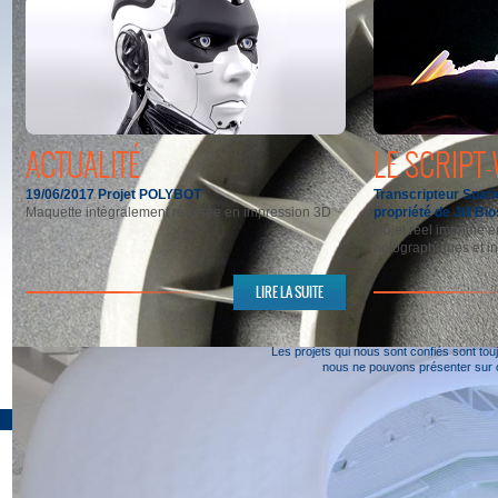
ACTUALITÉ
LE SCRIPT
19/06/2017
Projet POLYBOT
Transcripteur Spati
Maquette intégralement réalisée en impression 3D
propriété de Jill Bi
Objet réel imprimé 
holographiques et in
LIRE LA SUITE
Les projets qui nous sont confiés sont to
nous ne pouvons présenter sur ce
© 2013 POLYREPRO. Tous droits réservés.